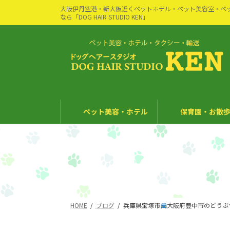
コ
ナ
大阪伊丹空港・新大阪近くペットホテル・ペット美容室・ペ
ン
ビ
なら「DOG HAIR STUDIO KEN」
テ
ゲ
ン
ー
ツ
シ
へ
ョ
ス
ン
キ
に
ッ
移
ペット美容・ホテル
保育園・お散歩
プ
動
HOME
ブログ
兵庫県宝塚市
大阪府豊中市のどうぶ