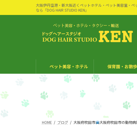
コ
ナ
大阪伊丹空港・新大阪近くペットホテル・ペット美容室・ペ
ン
ビ
なら「DOG HAIR STUDIO KEN」
テ
ゲ
ン
ー
ツ
シ
へ
ョ
ス
ン
キ
に
ッ
移
ペット美容・ホテル
保育園・お散歩
プ
動
HOME
ブログ
大阪府吹田市
大阪府吹田市の動物病