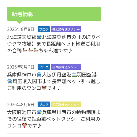
新着情報
2026年8月8日
ブログ
長距離輸送タクシー
北海道天塩郡
北海道登別市の【のぼりべ
つクマ牧場】まで長距離ペット輸送ご利用
の合鴨
ちゃん達です♪
2026年8月7日
ブログ
長距離輸送タクシー
兵庫県神戸市
大阪伊丹空港
羽田空港
埼玉県入間市まで長距離ペット引っ越し
ご利用のワンコ
です♪
2026年8月6日
ブログ
短距離輸送タクシー
大阪府池田市
兵庫県川西市の動物病院ま
での往復で短距離ペットタクシーご利用の
ワンコ
です♪