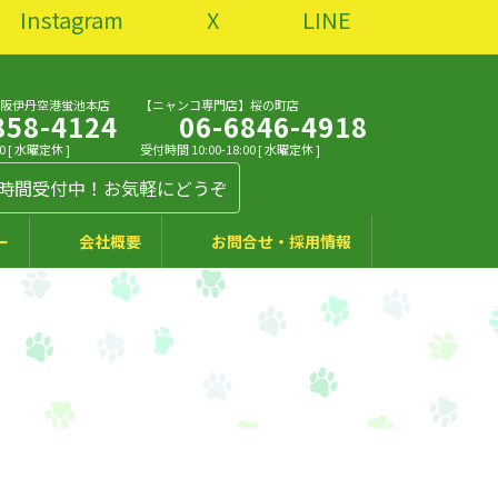
Instagram
X
LINE
大阪伊丹空港蛍池本店
【ニャンコ専門店】桜の町店
858-4124
06-6846-4918
0 [ 水曜定休 ]
受付時間 10:00-18:00 [ 水曜定休 ]
4時間受付中！お気軽にどうぞ
ー
会社概要
お問合せ・採用情報