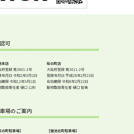
認可
池本店
桜の町店
府登録 第3801-2号
大阪府登録 第3011-2号
録年月日 令和2年3月2日
登録年月日 平成28年2月23日
効期限 令和12年3月1日
有効期限 令和8年2月22日
物取扱責任者 樋口 公則
動物取扱責任者 樋口 智美
車場のご案内
桜の町駐車場】
【蛍池北町駐車場】