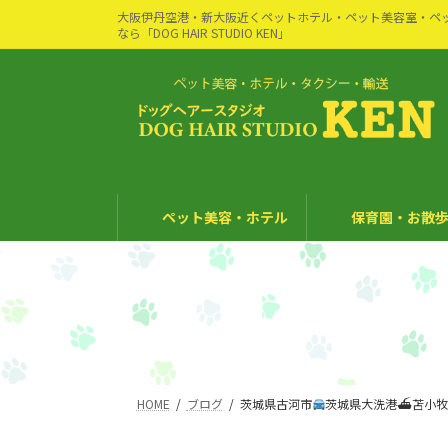
コ
ナ
大阪伊丹空港・新大阪近くペットホテル・ペット美容室・ペ
ン
ビ
なら「DOG HAIR STUDIO KEN」
テ
ゲ
ン
ー
ツ
シ
へ
ョ
ス
ン
キ
に
ッ
移
ペット美容・ホテル
保育園・お散歩
プ
動
HOME
ブログ
茨城県古河市
茨城県大洗港⛴苫小牧