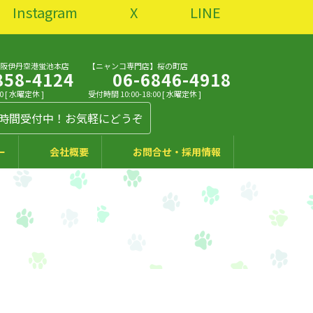
Instagram
X
LINE
大阪伊丹空港蛍池本店
【ニャンコ専門店】桜の町店
858-4124
06-6846-4918
0 [ 水曜定休 ]
受付時間 10:00-18:00 [ 水曜定休 ]
4時間受付中！お気軽にどうぞ
ー
会社概要
お問合せ・採用情報